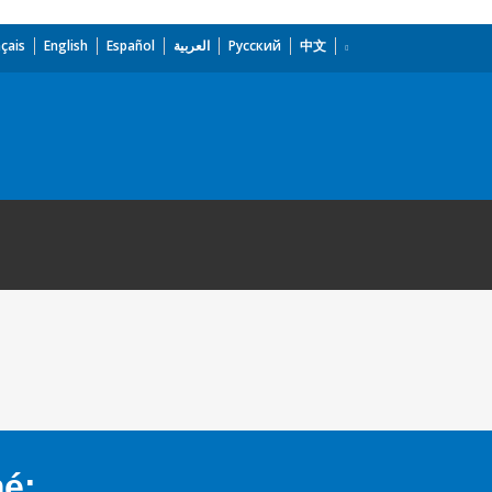
çais
English
Español
العربية
Русский
中文
mé: