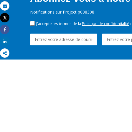
Email
Notifications sur Project p008308
Tweet
Imprimer
J'accepte les termes de la
Politique de confidentialité
e
Share
Share