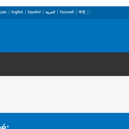
çais
English
Español
العربية
Русский
中文
mé: