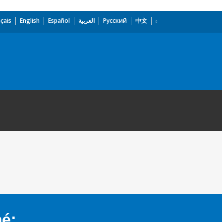
çais
English
Español
العربية
Русский
中文
mé: