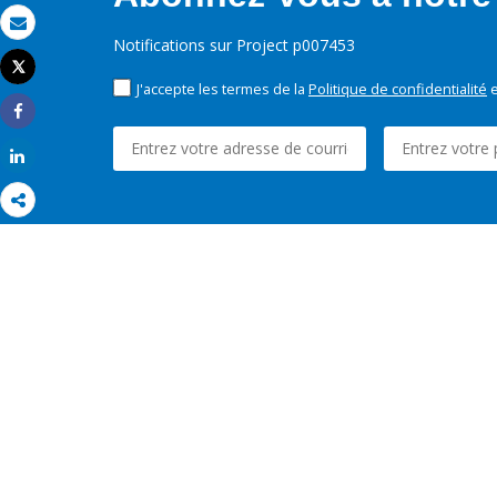
Email
Notifications sur Project p007453
Tweet
Imprimer
J'accepte les termes de la
Politique de confidentialité
e
Share
Share