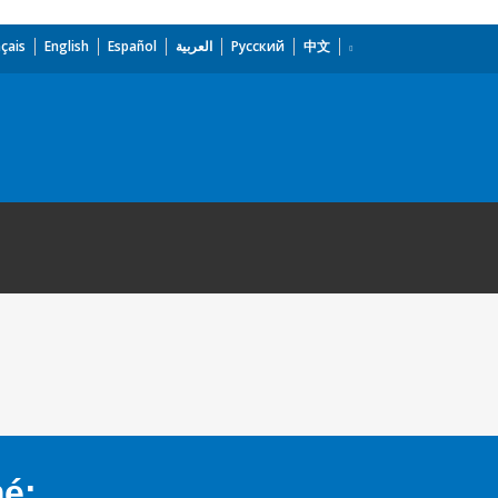
çais
English
Español
العربية
Русский
中文
mé: