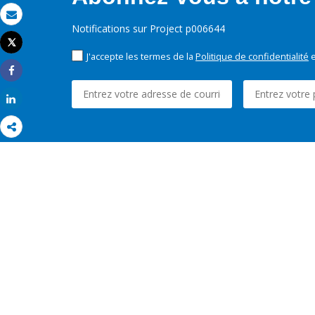
Email
Notifications sur Project p006644
Tweet
Imprimer
J'accepte les termes de la
Politique de confidentialité
e
Share
Share