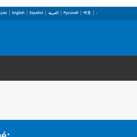
çais
English
Español
العربية
Русский
中文
mé: