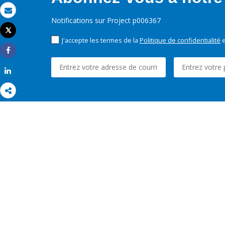
Email
Notifications sur Project p006367
Tweet
Imprimer
J'accepte les termes de la
Politique de confidentialité
e
Share
Share