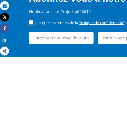
Email
Notifications sur Project p006019
Tweet
Imprimer
J'accepte les termes de la
Politique de confidentialité
e
Share
Share