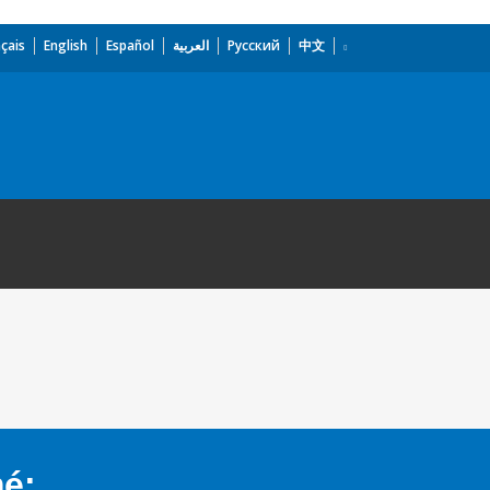
çais
English
Español
العربية
Русский
中文
mé: