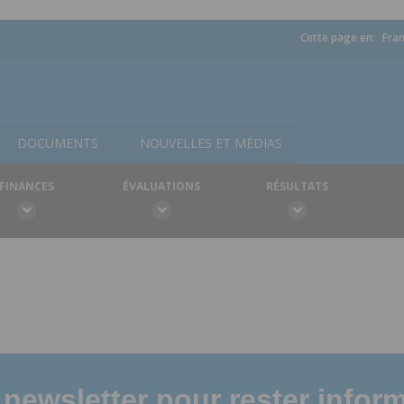
Cette page en:
Fran
DOCUMENTS
NOUVELLES ET MÉDIAS
FINANCES
ÉVALUATIONS
RÉSULTATS
newsletter pour rester infor