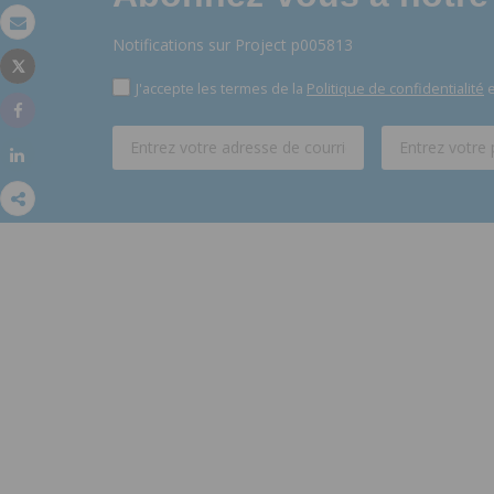
Email
Notifications sur Project p005813
Tweet
Imprimer
J'accepte les termes de la
Politique de confidentialité
e
Share
Share