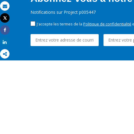
Email
Notifications sur Project p005447
Tweet
Imprimer
J'accepte les termes de la
Politique de confidentialité
e
Share
Share