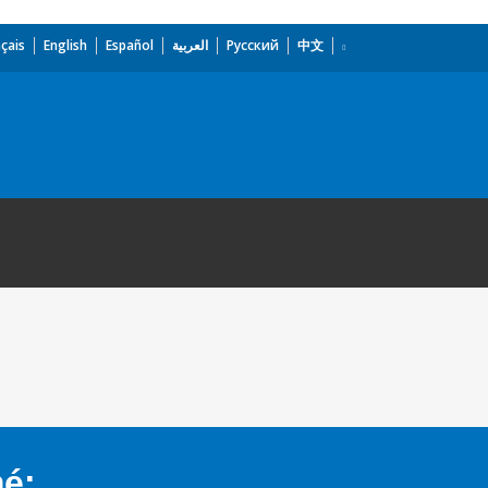
çais
English
Español
العربية
Русский
中文
mé: