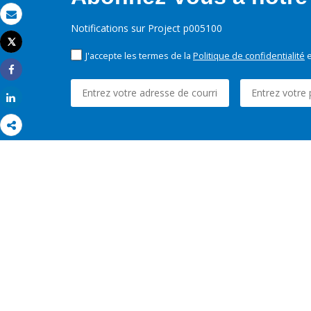
Email
Notifications sur Project p005100
Tweet
Imprimer
J'accepte les termes de la
Politique de confidentialité
e
Share
Share