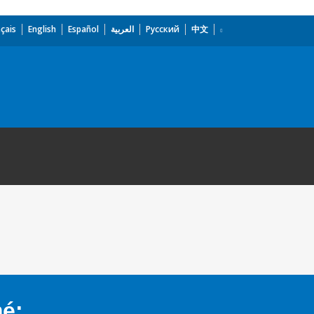
çais
English
Español
العربية
Русский
中文
mé: