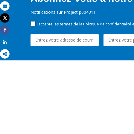
Email
Notifications sur Project p004311
Tweet
Imprimer
J'accepte les termes de la
Politique de confidentialité
e
Share
Share