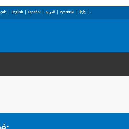
çais
English
Español
العربية
Русский
中文
mé: