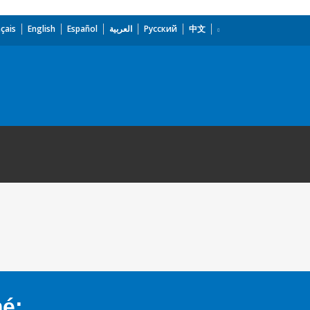
çais
English
Español
العربية
Русский
中文
mé: