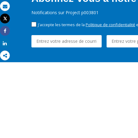
Email
Notifications sur Project p003801
Tweet
Imprimer
J'accepte les termes de la
Politique de confidentialité
e
Share
Share