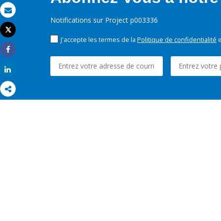
Email
Notifications sur Project p003336
Tweet
Imprimer
J'accepte les termes de la
Politique de confidentialité
e
Share
Share