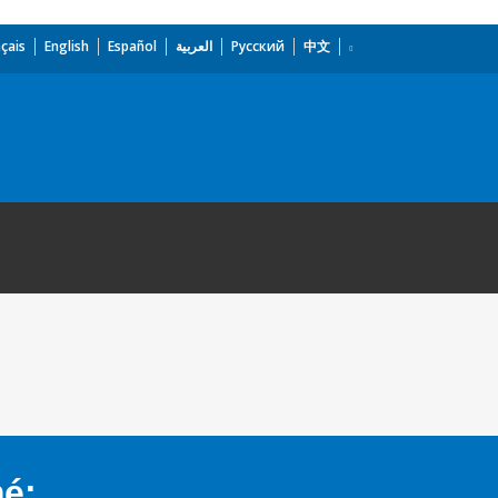
çais
English
Español
العربية
Русский
中文
mé: