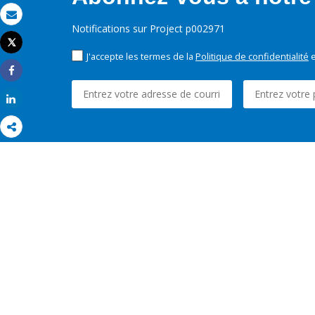
Email
Notifications sur Project p002971
Tweet
Imprimer
J'accepte les termes de la
Politique de confidentialité
e
Share
Share