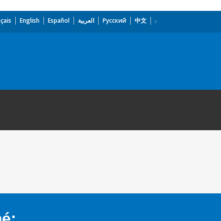
çais
English
Español
العربية
Русский
中文
mé: