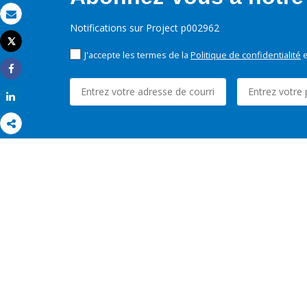
Email
Notifications sur Project p002962
Tweet
Imprimer
J'accepte les termes de la
Politique de confidentialité
e
Share
Share