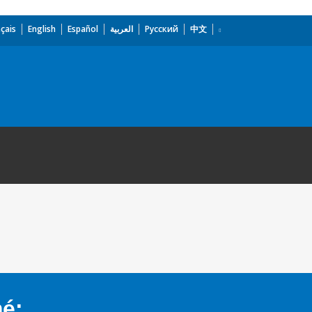
çais
English
Español
العربية
Русский
中文
mé: