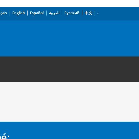
çais
English
Español
العربية
Русский
中文
mé: