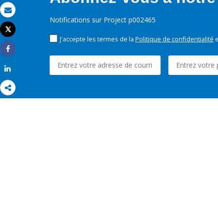
Email
Notifications sur Project p002465
Tweet
Imprimer
J'accepte les termes de la
Politique de confidentialité
e
Share
Share