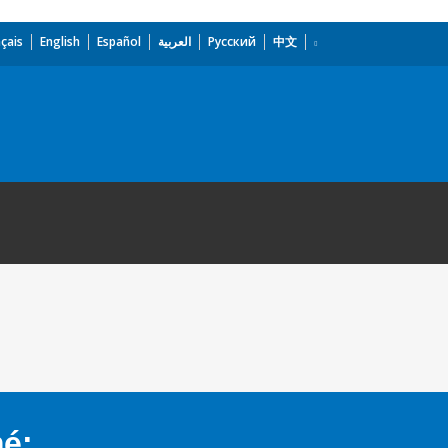
çais
English
Español
العربية
Русский
中文
mé: