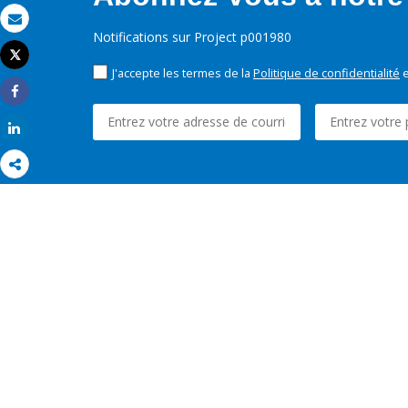
Email
Notifications sur Project p001980
Tweet
Imprimer
J'accepte les termes de la
Politique de confidentialité
e
Share
Share