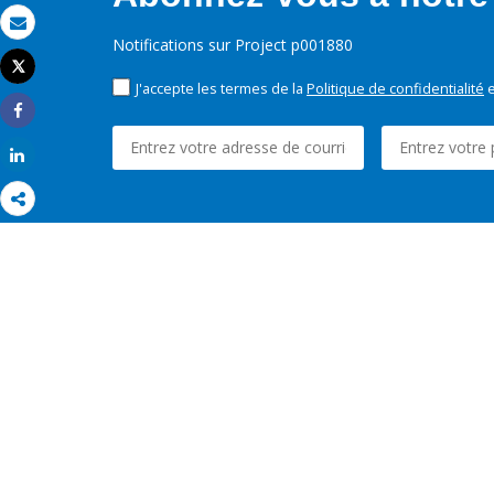
Email
Notifications sur Project p001880
Tweet
Imprimer
J'accepte les termes de la
Politique de confidentialité
e
Share
Share