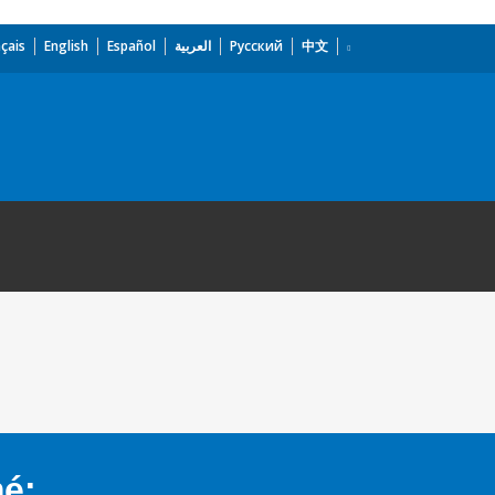
çais
English
Español
العربية
Русский
中文
mé: