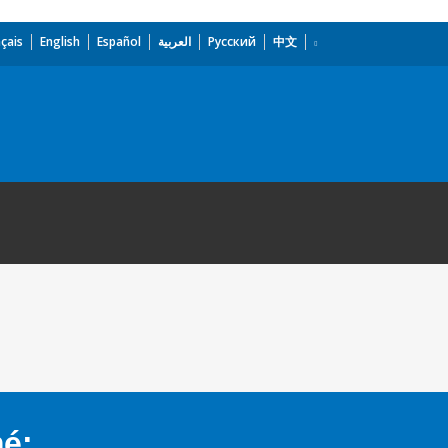
çais
English
Español
العربية
Русский
中文
mé: