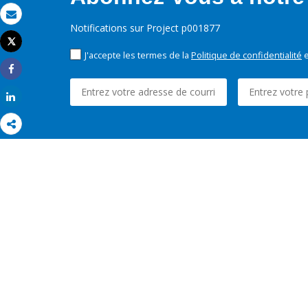
Email
Notifications sur Project p001877
Tweet
Imprimer
J'accepte les termes de la
Politique de confidentialité
e
Share
Share