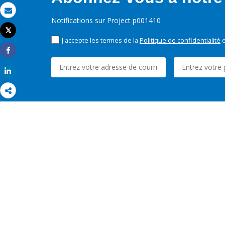
Email
Notifications sur Project p001410
Tweet
Imprimer
J'accepte les termes de la
Politique de confidentialité
e
Share
Share