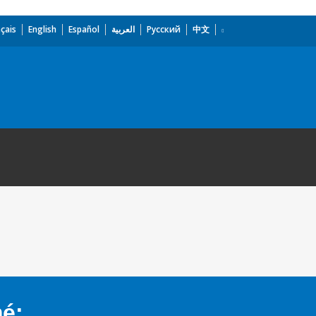
çais
English
Español
العربية
Русский
中文
mé: