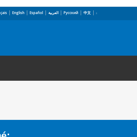
çais
English
Español
العربية
Русский
中文
mé: