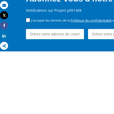
Email
Notifications sur Project p001408
Tweet
Imprimer
J'accepte les termes de la
Politique de confidentialité
e
Share
Share