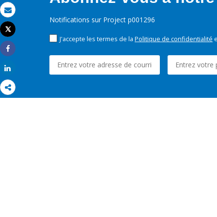
Email
Notifications sur Project p001296
Tweet
Imprimer
J'accepte les termes de la
Politique de confidentialité
e
Share
Share