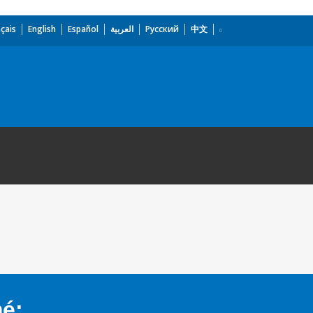
çais
English
Español
العربية
Русский
中文
mé: