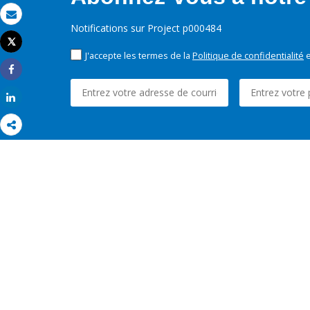
Email
Notifications sur Project p000484
Tweet
Imprimer
J'accepte les termes de la
Politique de confidentialité
e
Share
Share