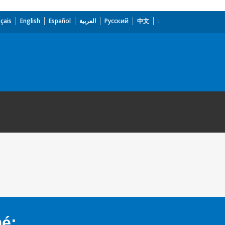
çais
English
Español
العربية
Русский
中文
mé: