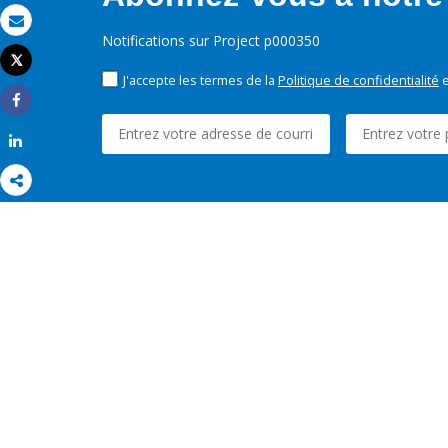
Email
Notifications sur Project p000350
Tweet
Imprimer
J'accepte les termes de la
Politique de confidentialité
e
Share
Share