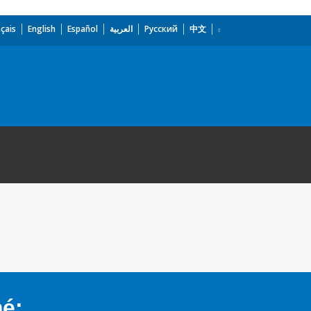
çais
English
Español
العربية
Русский
中文
mé: