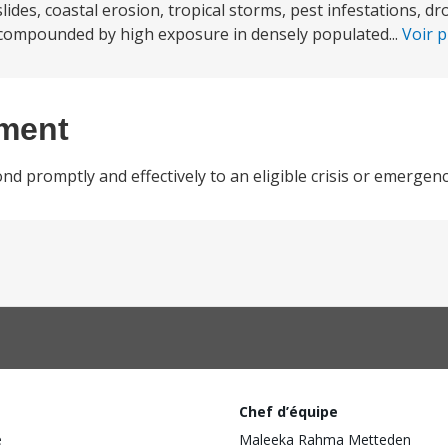
ides, coastal erosion, tropical storms, pest infestations, dr
 compounded by high exposure in densely populated...
Voir 
ement
d promptly and effectively to an eligible crisis or emergenc
Chef d’équipe
e
Maleeka Rahma Metteden