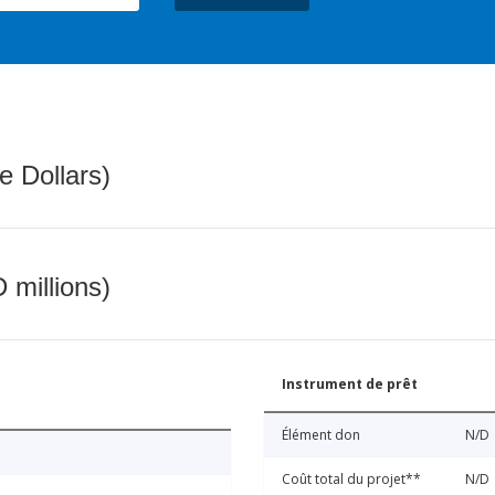
e Dollars)
 millions)
Instrument de prêt
Élément don
N/D
Coût total du projet**
N/D