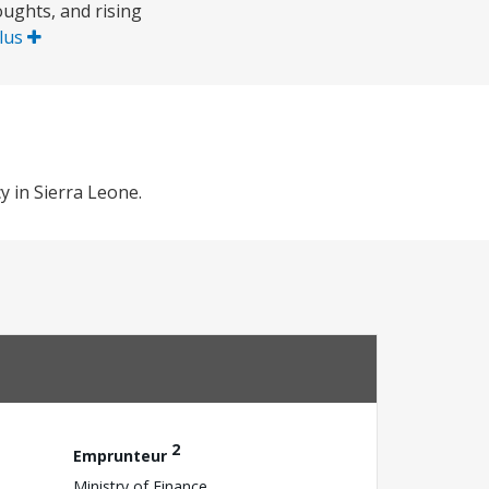
oughts, and rising
plus
y in Sierra Leone.
2
Emprunteur
Ministry of Finance