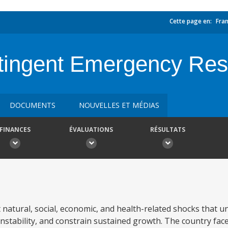
Cette page en:
Fran
tingent Emergency Res
DOCUMENTS
NOUVELLES ET MÉDIAS
FINANCES
ÉVALUATIONS
RÉSULTATS
t natural, social, economic, and health-related shocks that 
stability, and constrain sustained growth. The country face