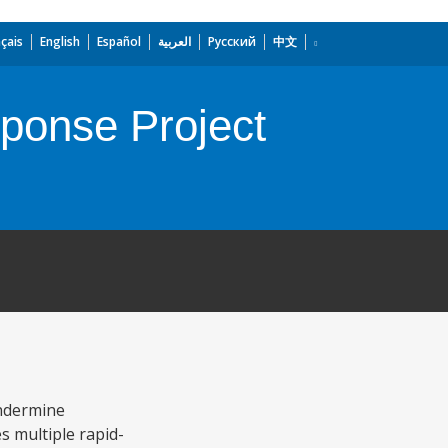
çais
English
Español
العربية
Русский
中文
ponse Project
undermine
s multiple rapid-