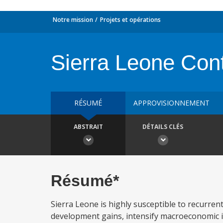
Notre mission
Projets et opérations
Sierra Leone Con
RÉSUMÉ
APPROVISIONNEMENT
ABSTRAIT
DÉTAILS CLÉS
Résumé*
Sierra Leone is highly susceptible to recurren
development gains, intensify macroeconomic in