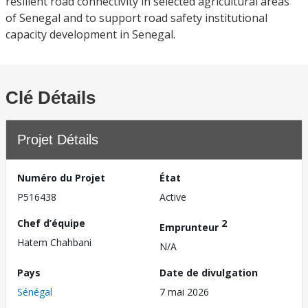
resilient road connectivity in selected agricultural areas
of Senegal and to support road safety institutional
capacity development in Senegal.
Clé Détails
Projet Détails
Numéro du Projet
État
P516438
Active
Chef d’équipe
2
Emprunteur
Hatem Chahbani
N/A
Pays
Date de divulgation
Sénégal
7 mai 2026