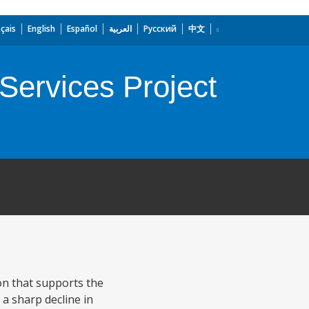
çais
English
Español
العربية
Русский
中文
Services Project
on that supports the
a sharp decline in