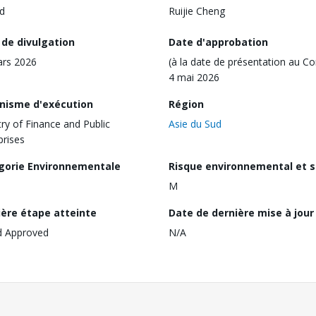
d
Ruijie Cheng
 de divulgation
Date d'approbation
ars 2026
(à la date de présentation au Co
4 mai 2026
nisme d'exécution
Région
try of Finance and Public
Asie du Sud
prises
gorie Environnementale
Risque environnemental et s
M
ière étape atteinte
Date de dernière mise à jour
d Approved
N/A