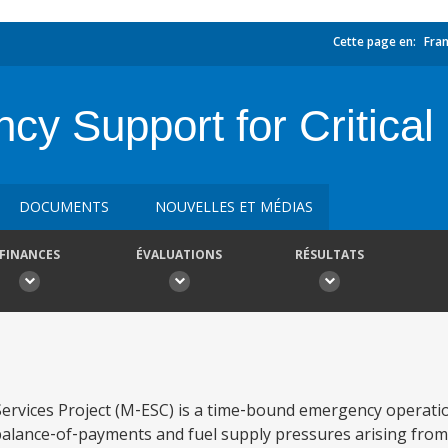
Cette page en:
Fran
y Support for Critical 
DOCUMENTS
NOUVELLES ET MÉDIAS
FINANCES
ÉVALUATIONS
RÉSULTATS
Services Project (M‑ESC) is a time‑bound emergency operati
alance‑of‑payments and fuel supply pressures arising from 