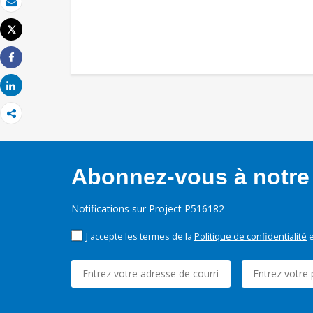
Email
Tweet
Imprimer
Share
Share
Abonnez-vous à notre 
Notifications sur Project P516182
J'accepte les termes de la
Politique de confidentialité
e