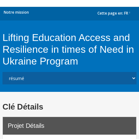
Notre mission
Cette page en:
FR
dropdown
Lifting Education Access and
Resilience in times of Need in
Ukraine Program
Clé Détails
Projet Détails