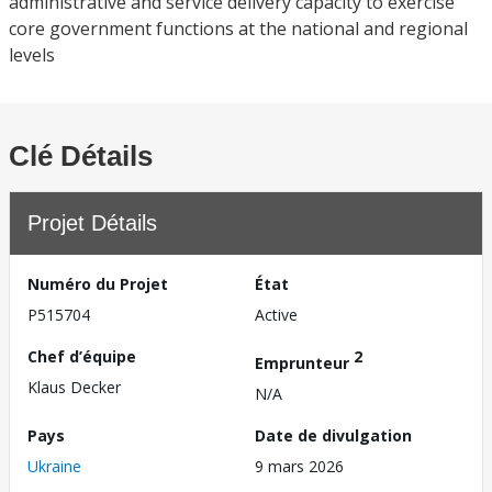
administrative and service delivery capacity to exercise
core government functions at the national and regional
levels
Clé Détails
Projet Détails
Numéro du Projet
État
P515704
Active
Chef d’équipe
2
Emprunteur
Klaus Decker
N/A
Pays
Date de divulgation
Ukraine
9 mars 2026