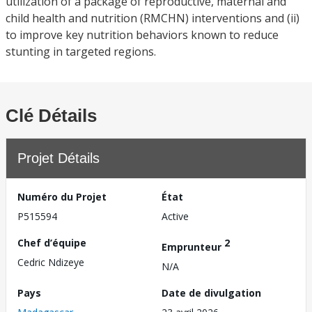
utilization of a package of reproductive, maternal and
child health and nutrition (RMCHN) interventions and (ii)
to improve key nutrition behaviors known to reduce
stunting in targeted regions.
Clé Détails
Projet Détails
Numéro du Projet
État
P515594
Active
Chef d’équipe
2
Emprunteur
Cedric Ndizeye
N/A
Pays
Date de divulgation