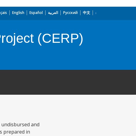
çais
English
Español
العربية
Русский
中文
roject (CERP)
f undisbursed and
s prepared in