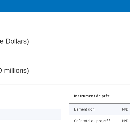
e Dollars)
 millions)
Instrument de prêt
Élément don
N/D
Coût total du projet**
N/D