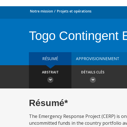
Notre mission
Projets et opérations
Togo Contingent
RÉSUMÉ
APPROVISIONNEMENT
ABSTRAIT
DÉTAILS CLÉS
Résumé*
The Emergency Response Project (CERP) is one
uncommitted funds in the country portfolio av