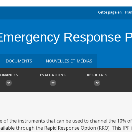
Cette page en:
Fran
 Emergency Response P
DOCUMENTS
NOUVELLES ET MÉDIAS
FINANCES
ÉVALUATIONS
RÉSULTATS
 of the instruments that can be used to channel the 10% o
ailable through the Rapid Response Option (RRO). This IPF i