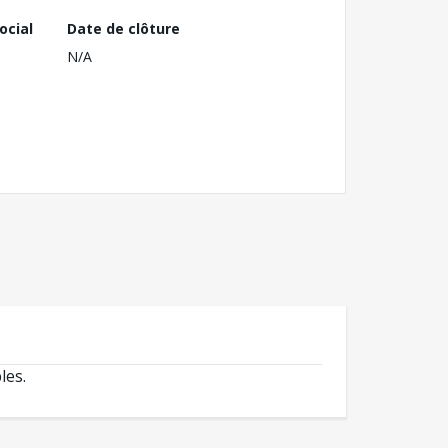
ocial
Date de clôture
N/A
les.