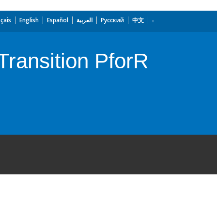
çais
English
Español
العربية
Русский
中文
ransition PforR