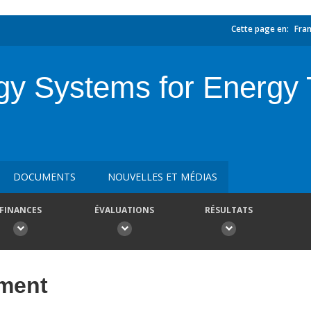
Cette page en:
Fran
y Systems for Energy T
DOCUMENTS
NOUVELLES ET MÉDIAS
FINANCES
ÉVALUATIONS
RÉSULTATS
ement