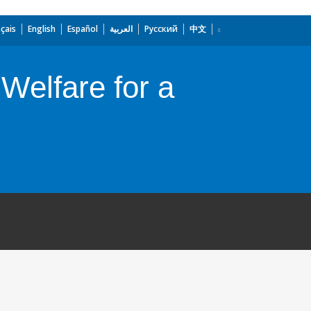
çais
English
Español
العربية
Русский
中文
Welfare for a