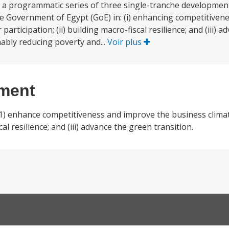
in a programmatic series of three single-tranche development
the Government of Egypt (GoE) in: (i) enhancing competitive
participation; (ii) building macro-fiscal resilience; and (iii) 
ably reducing poverty and...
Voir plus
ement
1) enhance competitiveness and improve the business climat
cal resilience; and (iii) advance the green transition.