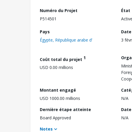
Numéro du Projet
État
P514501
Activ
Pays
Date
Égypte, République arabe d’
3 fév
1
Orga
Coût total du projet
Minis
USD 0.00 millions
Foreig
Coope
Montant engagé
Caté
USD 1000.00 millions
N/A
Dernière étape atteinte
Date 
Board Approved
N/A
Notes