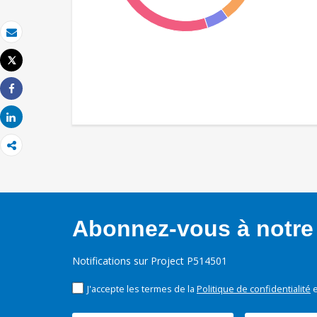
Email
Tweet
Imprimer
Share
Share
Abonnez-vous à notre 
Notifications sur Project P514501
J'accepte les termes de la
Politique de confidentialité
e