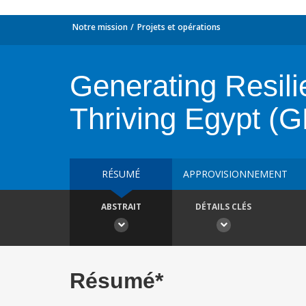
Notre mission
Projets et opérations
Generating Resili
Thriving Egypt 
RÉSUMÉ
APPROVISIONNEMENT
ABSTRAIT
DÉTAILS CLÉS
Résumé*