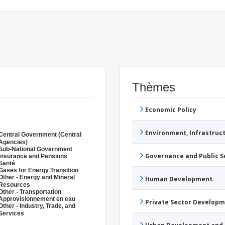
Thèmes
Economic Policy
Environment, Infrastru
Central Government (Central
Agencies)
Sub-National Government
Governance and Public 
Insurance and Pensions
Santé
Gases for Energy Transition
Other - Energy and Mineral
Human Development
Resources
Other - Transportation
Approvisionnement en eau
Private Sector Develop
Other - Industry, Trade, and
Services