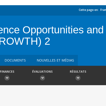
Cette page en:
Fran
ence Opportunities and 
(GROWTH) 2
DOCUMENTS
NOUVELLES ET MÉDIAS
FINANCES
ÉVALUATIONS
RÉSULTATS