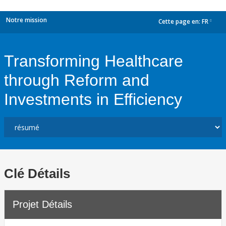
Notre mission
Cette page en:
FR
dropdown
Transforming Healthcare
through Reform and
Investments in Efficiency
Clé Détails
Projet Détails