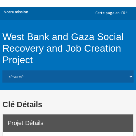
Notre mission
Cette page en:
FR
dropdown
West Bank and Gaza Social
Recovery and Job Creation
Project
Clé Détails
Projet Détails