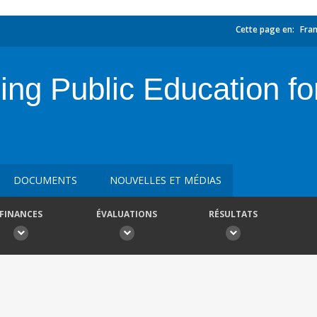
Cette page en:
Fran
ing Public Education f
DOCUMENTS
NOUVELLES ET MÉDIAS
FINANCES
ÉVALUATIONS
RÉSULTATS