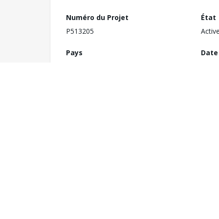
Numéro du Projet
État
P513205
Activ
Pays
Date
Ouzbékistan
6 fév
1
Orga
Coût total du projet
Minis
USD 378.00 millions
Educa
Montant engagé
Caté
USD 105.00 millions
N/A
Services de consultants requis
Dern
TBD
Boar
Notes