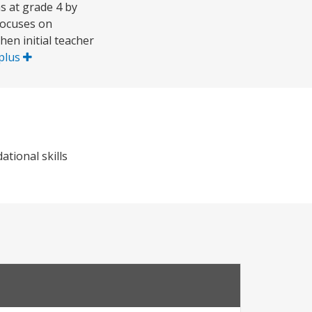
s at grade 4 by
 focuses on
en initial teacher
 plus
tional skills