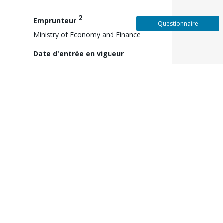
2
Emprunteur
Questionnaire
Ministry of Economy and Finance
Date d'entrée en vigueur
nseil)
N/A
3
Approbation FY
2026
ocial
Date de clôture
31 décembre 2030