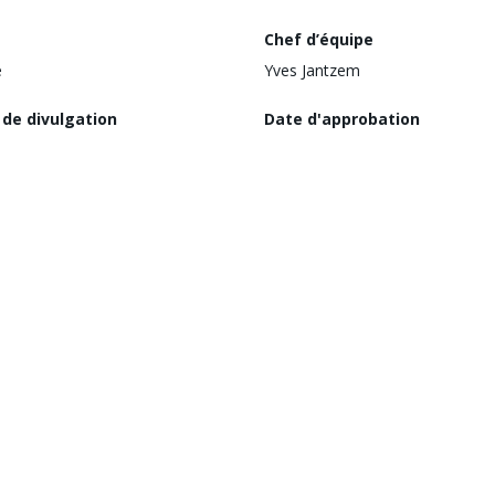
Chef d’équipe
e
Yves Jantzem
 de divulgation
Date d'approbation
rier 2026
(à la date de présentation au Co
30 juin 2026
nisme d'exécution
Région
try of Preschool and School
Europe et Asie centrale
tion
gorie Environnementale
Risque environnemental et s
M
ière étape atteinte
Date de dernière mise à jour
d Approved
N/A