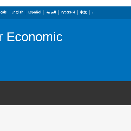
çais
English
Español
العربية
Русский
中文
or Economic