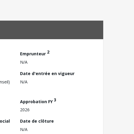
2
Emprunteur
N/A
Date d'entrée en vigueur
nseil)
N/A
3
Approbation FY
2026
ocial
Date de clôture
N/A