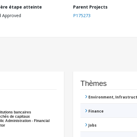
ière étape atteinte
Parent Projects
d Approved
P175273
Thèmes
Environment, Infrastru
Finance
titutions bancaires
chés de capitaux
lic Administration - Financial
Jobs
tor