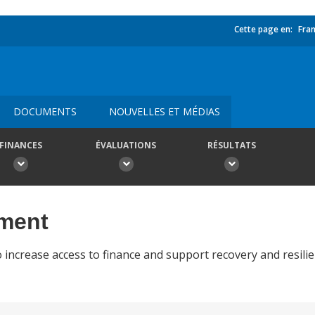
Cette page en:
Fran
DOCUMENTS
NOUVELLES ET MÉDIAS
FINANCES
ÉVALUATIONS
RÉSULTATS
ement
 increase access to finance and support recovery and resili