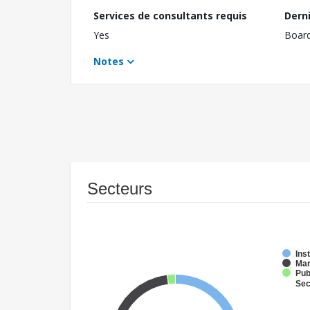
Services de consultants requis
Dern
Yes
Boar
Notes
Secteurs
Ins
Mar
Pub
Sec