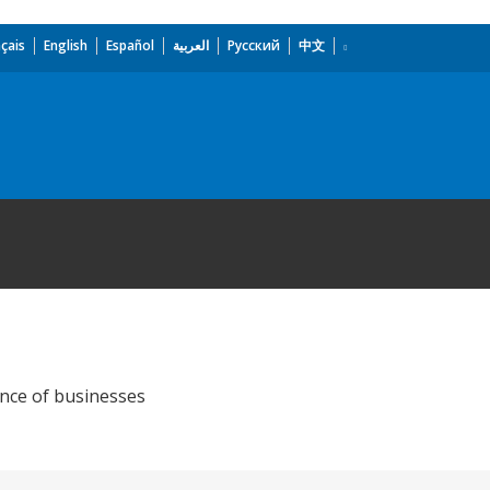
çais
English
Español
العربية
Русский
中文
ence of businesses