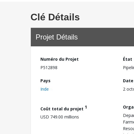
Clé Détails
Projet Détails
Numéro du Projet
État
P512898
Pipel
Pays
Date
Inde
2 oct
1
Orga
Coût total du projet
Depar
USD 749.00 millions
Farme
Resou