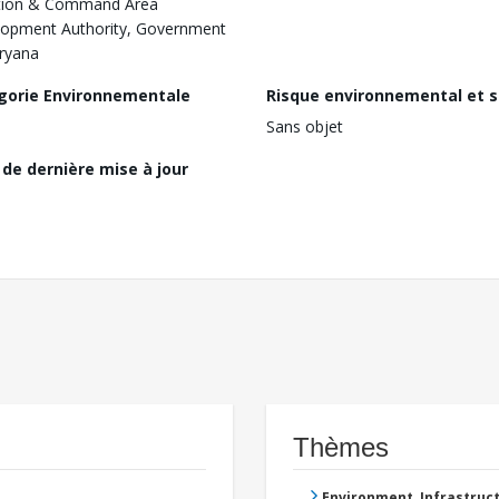
ation & Command Area
opment Authority, Government
ryana
gorie Environnementale
Risque environnemental et s
Sans objet
de dernière mise à jour
Thèmes
Environment, Infrastru