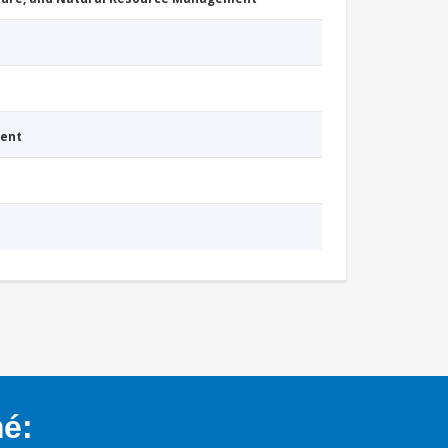
ment
mé: