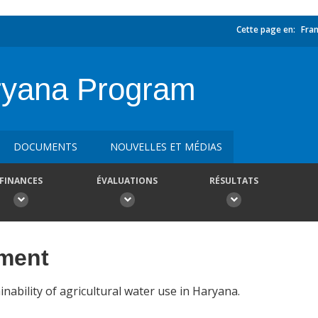
Cette page en:
Fran
ryana Program
DOCUMENTS
NOUVELLES ET MÉDIAS
FINANCES
ÉVALUATIONS
RÉSULTATS
ement
ainability of agricultural water use in Haryana.