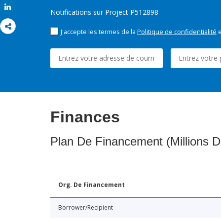
Share
Notifications sur Project P512898
J'accepte les termes de la
Politique de confidentialité
e
Finances
Plan De Financement (Millions D
Org. De Financement
Borrower/Recipient