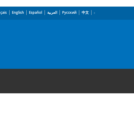
çais
English
Español
العربية
Русский
中文