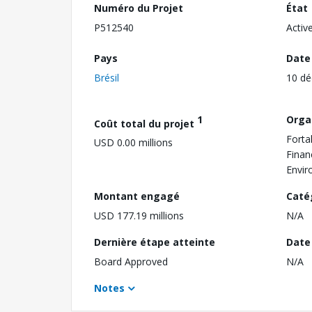
Numéro du Projet
État
P512540
Activ
Pays
Date
Brésil
10 d
1
Orga
Coût total du projet
Forta
USD 0.00 millions
Finan
Envir
Montant engagé
Caté
USD 177.19 millions
N/A
Dernière étape atteinte
Date 
Board Approved
N/A
Notes