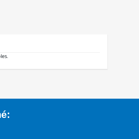
les.
mé: