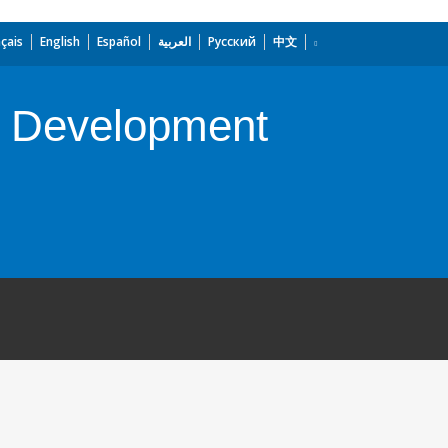
çais
English
Español
العربية
Русский
中文
ty Development