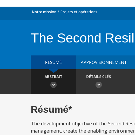
Notre mission
Projets et opérations
The Second Resil
RÉSUMÉ
APPROVISIONNEMENT
ABSTRAIT
DÉTAILS CLÉS
Résumé*
The development objective of the Second Resil
management, create the enabling environment 