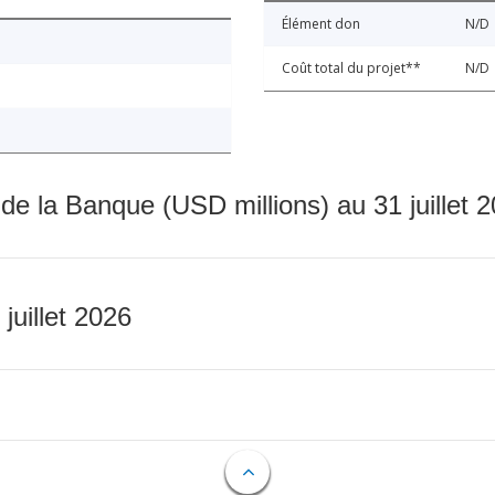
Élément don
N/D
Coût total du projet**
N/D
 de la Banque (USD millions) au 31 juillet 
 juillet 2026