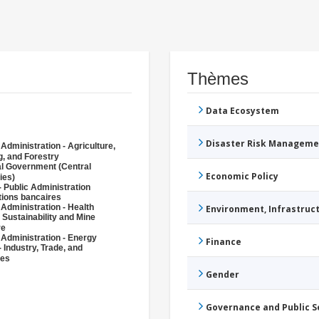
Thèmes
Data Ecosystem
Disaster Risk Manageme
 Administration - Agriculture,
g, and Forestry
l Government (Central
Economic Policy
ies)
- Public Administration
utions bancaires
 Administration - Health
Environment, Infrastru
 Sustainability and Mine
re
 Administration - Energy
Finance
- Industry, Trade, and
ces
Gender
Governance and Public 