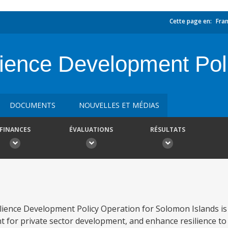
Cette page en:
Fran
ience Development Pol
DOCUMENTS
NOUVELLES ET MÉDIAS
FINANCES
ÉVALUATIONS
RÉSULTATS
ience Development Policy Operation for Solomon Islands is 
for private sector development, and enhance resilience to