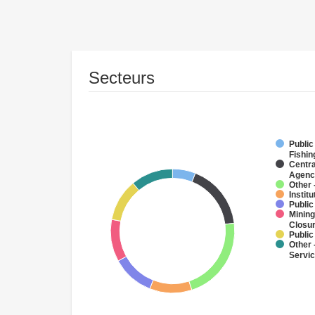
Secteurs
Public
Fishin
Centra
Agenc
Other 
Instit
Public
Mining
Closu
Public
Other 
Servi