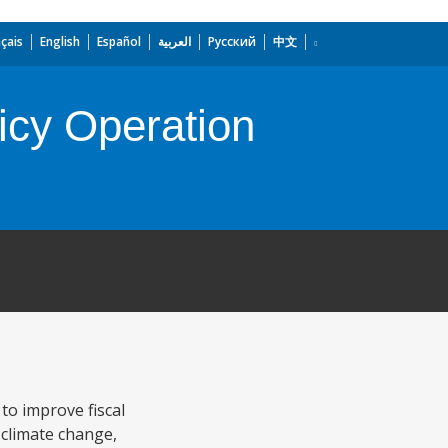
çais
English
Español
العربية
Русский
中文
icy Operation
to improve fiscal
 climate change,