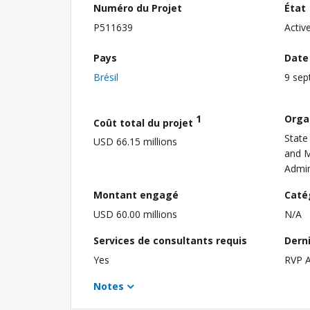
Numéro du Projet
État
P511639
Activ
Pays
Date
Brésil
9 sep
1
Orga
Coût total du projet
State
USD 66.15 millions
and M
Admin
Montant engagé
Caté
USD 60.00 millions
N/A
Services de consultants requis
Dern
Yes
RVP 
Notes