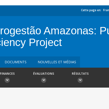
Cette page en:
Fran
rogestão Amazonas: Pu
iency Project
DOCUMENTS
NOUVELLES ET MÉDIAS
FINANCES
ÉVALUATIONS
RÉSULTATS