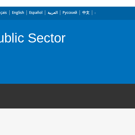
çais
English
Español
العربية
Русский
中文
blic Sector