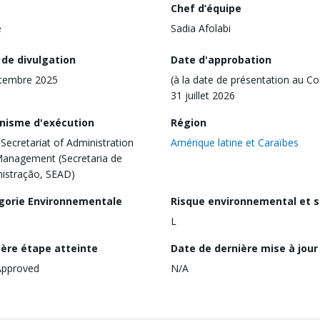
Chef d’équipe
e
Sadia Afolabi
 de divulgation
Date d'approbation
tembre 2025
(à la date de présentation au Co
31 juillet 2026
nisme d'exécution
Région
 Secretariat of Administration
Amérique latine et Caraïbes
anagement (Secretaria de
istração, SEAD)
gorie Environnementale
Risque environnemental et s
L
ière étape atteinte
Date de dernière mise à jour
Approved
N/A