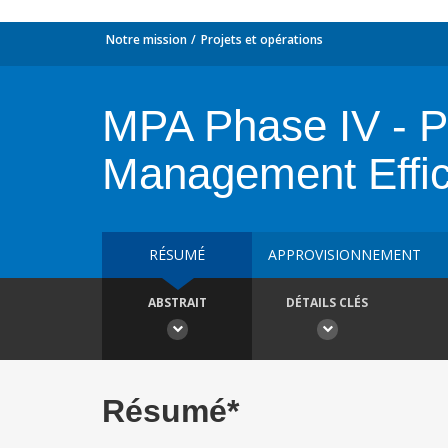
Notre mission
Projets et opérations
MPA Phase IV - P
Management Effic
RÉSUMÉ
APPROVISIONNEMENT
ABSTRAIT
DÉTAILS CLÉS
Résumé*