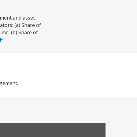
stment and asset
tors: (a) Share of
ime, (b) Share of
agement.