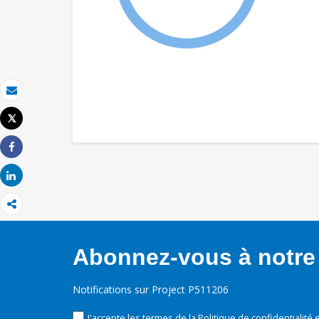
Email
Tweet
Imprimer
Share
Share
Abonnez-vous à notre 
Notifications sur Project P511206
J'accepte les termes de la
Politique de confidentialité
e