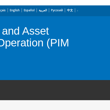
çais
English
Español
العربية
Русский
中文
 and Asset
Operation (PIM