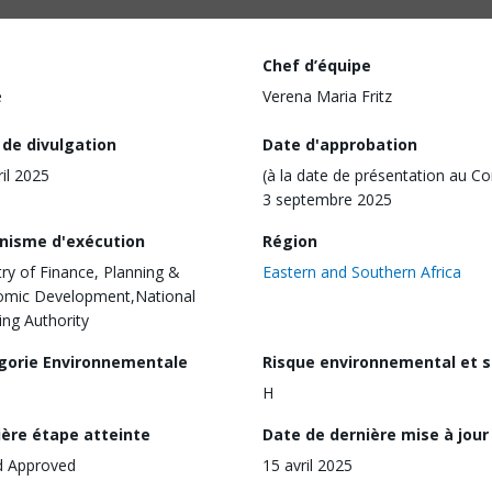
Chef d’équipe
e
Verena Maria Fritz
 de divulgation
Date d'approbation
ril 2025
(à la date de présentation au Co
3 septembre 2025
nisme d'exécution
Région
try of Finance, Planning &
Eastern and Southern Africa
omic Development,National
ing Authority
gorie Environnementale
Risque environnemental et s
H
ière étape atteinte
Date de dernière mise à jour
d Approved
15 avril 2025