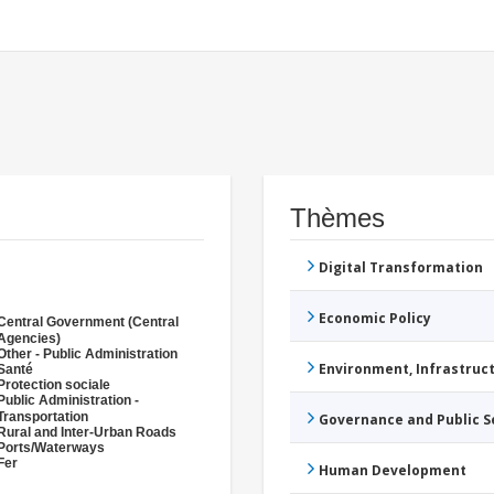
Thèmes
Digital Transformation
Economic Policy
Central Government (Central
Agencies)
Other - Public Administration
Environment, Infrastru
Santé
Protection sociale
Public Administration -
Transportation
Governance and Public 
Rural and Inter-Urban Roads
Ports/Waterways
Fer
Human Development