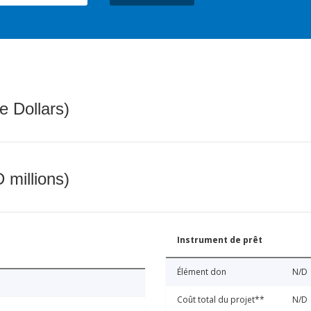
e Dollars)
 millions)
Instrument de prêt
Élément don
N/D
Coût total du projet**
N/D