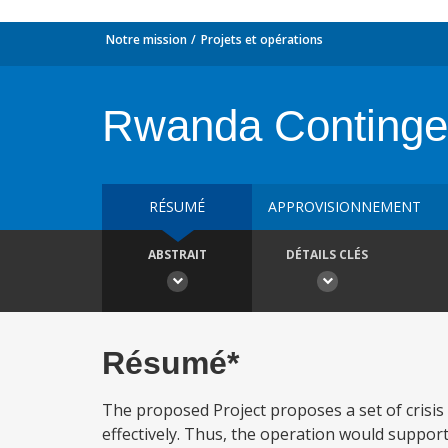
Notre mission
Projets et opérations
Rwanda Continge
RÉSUMÉ
APPROVISIONNEMENT
ABSTRAIT
DÉTAILS CLÉS
Résumé*
The proposed Project proposes a set of crisis
effectively. Thus, the operation would suppo