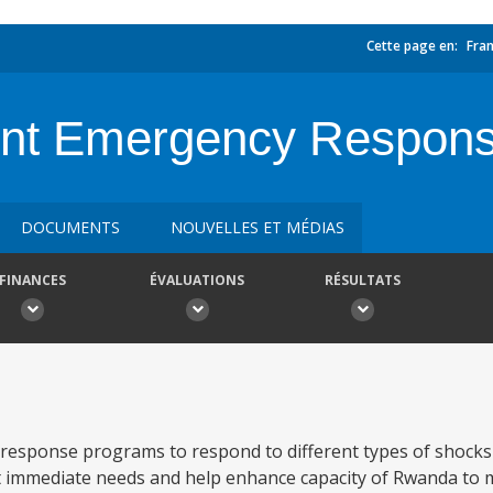
Cette page en:
Fran
nt Emergency Respons
DOCUMENTS
NOUVELLES ET MÉDIAS
FINANCES
ÉVALUATIONS
RÉSULTATS
 response programs to respond to different types of shocks
rt immediate needs and help enhance capacity of Rwanda to