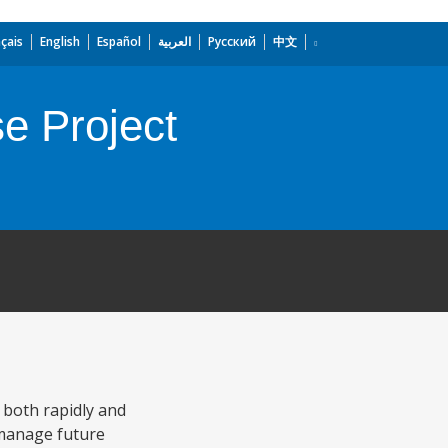
çais
English
Español
العربية
Русский
中文
e Project
 both rapidly and
 manage future