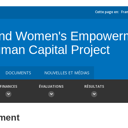
Cette page en:
Fran
n and Women's Empower
uman Capital Project
DOCUMENTS
NOUVELLES ET MÉDIAS
FINANCES
ÉVALUATIONS
RÉSULTATS
ement