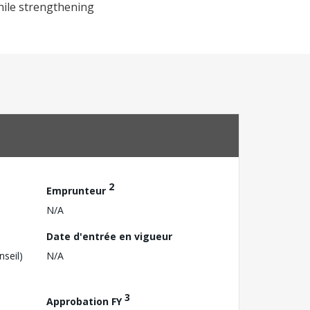
ile strengthening
2
Emprunteur
N/A
Date d'entrée en vigueur
nseil)
N/A
3
Approbation FY