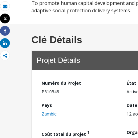
To promote human capital development and pr
adaptive social protection delivery systems.
Email
Tweet
Imprimer
Share
Clé Détails
Share
Projet Détails
Numéro du Projet
État
P510548
Activ
Pays
Date
Zambie
12 ao
1
Orga
Coût total du projet