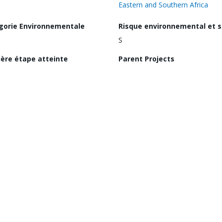
Eastern and Southern Africa
gorie Environnementale
Risque environnemental et s
S
ière étape atteinte
Parent Projects
Approved
P181391
Thèmes
Digital Transformation