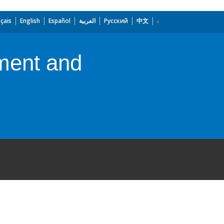
çais
English
Español
العربية
Русский
中文
ment and