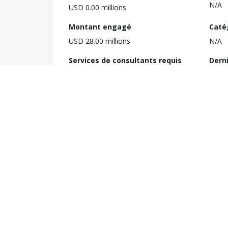
N/A
USD 0.00 millions
Montant engagé
Caté
USD 28.00 millions
N/A
Services de consultants requis
Dern
TBD
RVP 
Notes
Secteurs