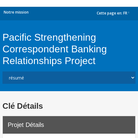
Notre mission
Cette page en:
FR
dropdown
Pacific Strengthening
Correspondent Banking
Relationships Project
Clé Détails
Projet Détails