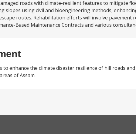
maged roads with climate-resilient features to mitigate fl
izing slopes using civil and bioengineering methods, enhanci
escape routes. Rehabilitation efforts will involve pavement 
ance-Based Maintenance Contracts and various consultanc
ement
 to enhance the climate disaster resilience of hill roads an
 areas of Assam.