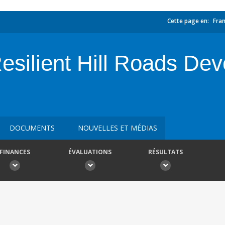
Cette page en:
Fran
silient Hill Roads Dev
DOCUMENTS
NOUVELLES ET MÉDIAS
FINANCES
ÉVALUATIONS
RÉSULTATS