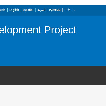
çais
English
Español
العربية
Русский
中文
elopment Project