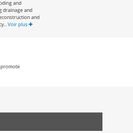
ooding and
ng drainage and
reconstruction and
y...
Voir plus
d promote