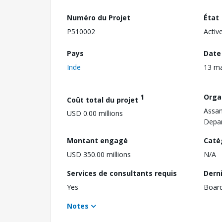
Numéro du Projet
État
P510002
Activ
Pays
Date
Inde
13 m
1
Orga
Coût total du projet
Assam
USD 0.00 millions
Depa
Montant engagé
Caté
USD 350.00 millions
N/A
Services de consultants requis
Dern
Yes
Boar
Notes