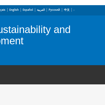
çais
English
Español
العربية
Русский
中文
stainability and
pment