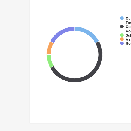
Oth
Fo
Ce
Ag
Su
As
Re