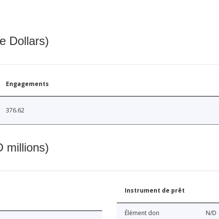
e Dollars)
Engagements
376.62
 millions)
Instrument de prêt
Élément don
N/D