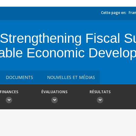
Cette page en:
Fran
Strengthening Fiscal Su
nable Economic Develo
DOCUMENTS
NOUVELLES ET MÉDIAS
FINANCES
ÉVALUATIONS
RÉSULTATS