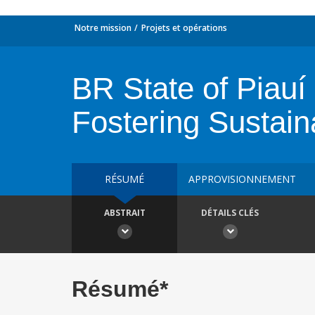
Notre mission
Projets et opérations
BR State of Piauí 
Fostering Sustai
RÉSUMÉ
APPROVISIONNEMENT
ABSTRAIT
DÉTAILS CLÉS
Résumé*