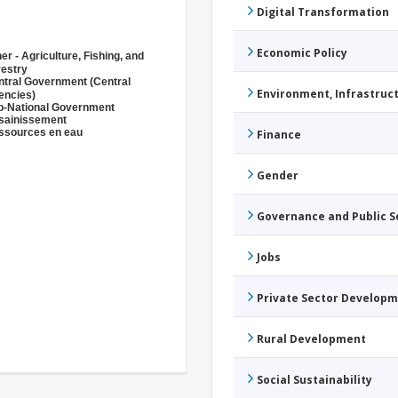
Digital Transformation
Economic Policy
er - Agriculture, Fishing, and
restry
ntral Government (Central
Environment, Infrastru
encies)
b-National Government
sainissement
ssources en eau
Finance
Gender
Governance and Public 
Jobs
Private Sector Develop
Rural Development
Social Sustainability