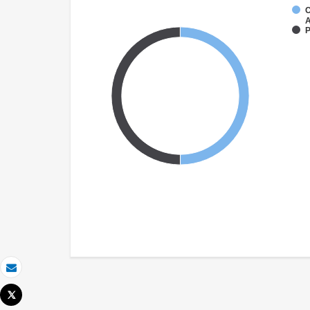
C
A
P
Email
Tweet
Imprimer