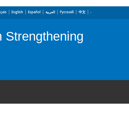
çais
English
Español
العربية
Русский
中文
 Strengthening