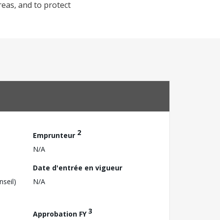
reas, and to protect
2
Emprunteur
N/A
Date d'entrée en vigueur
nseil)
N/A
3
Approbation FY