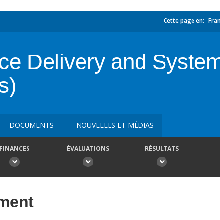
Cette page en:
Fran
ce Delivery and System
s)
DOCUMENTS
NOUVELLES ET MÉDIAS
FINANCES
ÉVALUATIONS
RÉSULTATS
ement