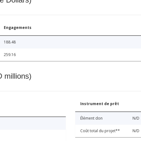
Engagements
188.48
259.16
 millions)
Instrument de prêt
Élément don
N/D
Coût total du projet**
N/D