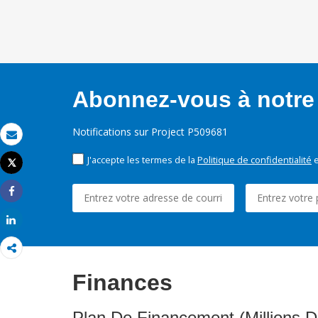
Abonnez-vous à notre 
Notifications sur Project P509681
Email
J'accepte les termes de la
Politique de confidentialité
e
Tweet
Imprimer
Share
Share
Finances
Plan De Financement (Millions D