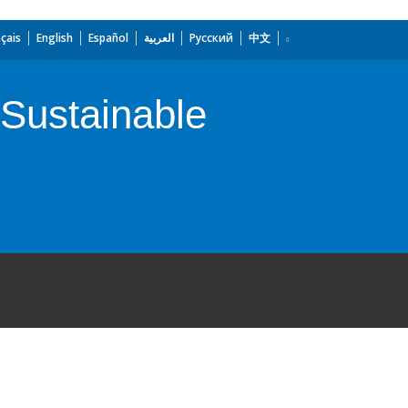
çais
English
Español
العربية
Русский
中文
 Sustainable