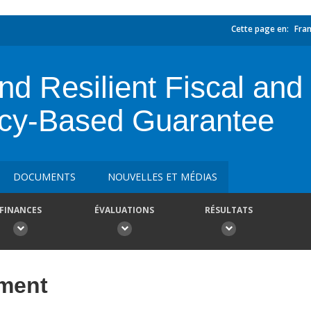
Cette page en:
Fran
d Resilient Fiscal and
icy-Based Guarantee
DOCUMENTS
NOUVELLES ET MÉDIAS
FINANCES
ÉVALUATIONS
RÉSULTATS
ement