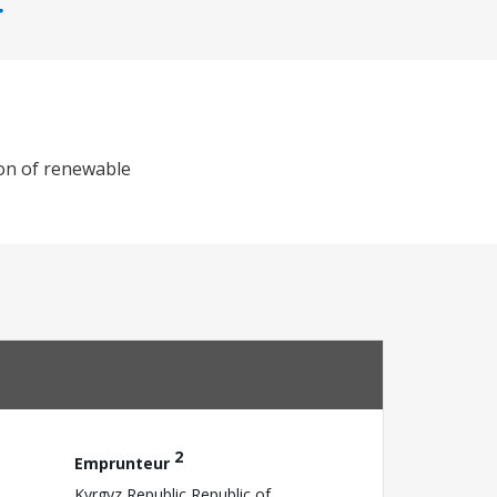
ion of renewable
2
Emprunteur
Kyrgyz Republic,Republic of