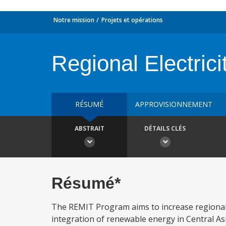
Notre mission
Projets et opérations
Regional Electrici
RÉSUMÉ
APPROVISIONNEMENT
ABSTRAIT
DÉTAILS CLÉS
Résumé*
The REMIT Program aims to increase regional e
integration of renewable energy in Central As