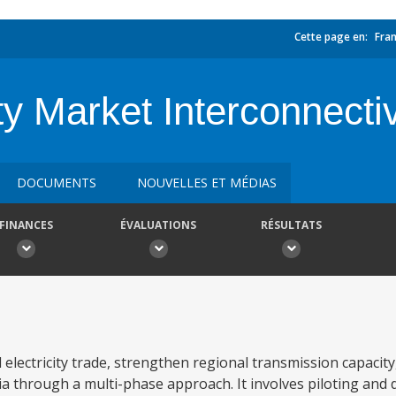
Cette page en:
Fran
ty Market Interconnecti
DOCUMENTS
NOUVELLES ET MÉDIAS
FINANCES
ÉVALUATIONS
RÉSULTATS
lectricity trade, strengthen regional transmission capacity
ia through a multi-phase approach. It involves piloting and