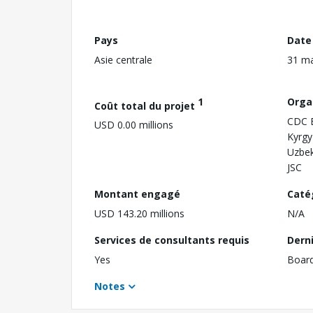
Pays
Date
Asie centrale
31 m
1
Orga
Coût total du projet
CDC E
USD 0.00 millions
Kyrgy
Uzbek
JSC
Montant engagé
Caté
USD 143.20 millions
N/A
Services de consultants requis
Dern
Yes
Boar
Notes