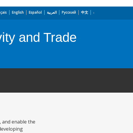
çais
English
Español
العربية
Русский
中文
vity and Trade
, and enable the
 developing