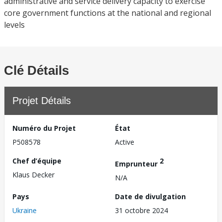
administrative and service delivery capacity to exercise
core government functions at the national and regional
levels
Clé Détails
Projet Détails
Numéro du Projet
État
P508578
Active
Chef d’équipe
2
Emprunteur
Klaus Decker
N/A
Pays
Date de divulgation
Ukraine
31 octobre 2024